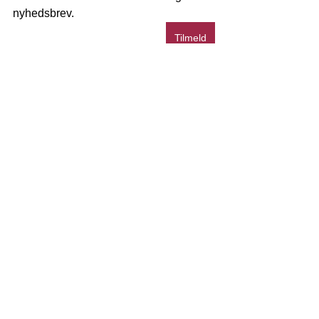
nyhedsbrev.
Tilmeld
Se alle
Seneste blogindlæg