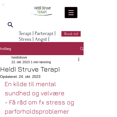
Terapi |
Parterapi |
Book tid
Stress | Angst |
Depression | Kriser
Indlæg
heidistruve
22. okt. 2023
1 min læsning
Heidi Struve Terapi
Opdateret:
24. okt. 2023
En kilde til mental 
sundhed og velvære 
- Få råd om fx stress og 
parforholdsproblemer