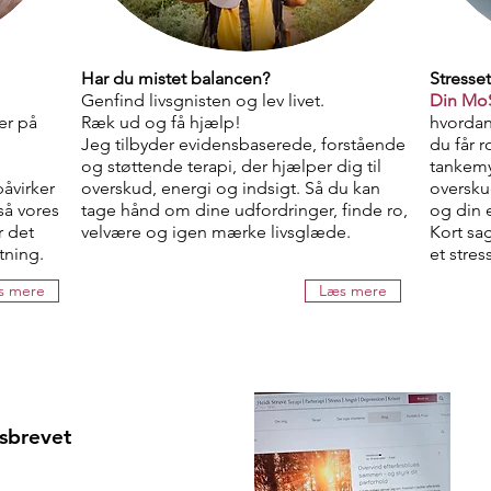
Har du mistet balancen?
Stresset
Genfind livsgnisten og lev livet.
Din Mo
er på
Ræk ud og få hjælp!
hvordan
Jeg tilbyder evidensbaserede, forstående
du får r
og støttende terapi, der hjælper dig til
tankemy
påvirker
overskud, energi og indsigt. Så du kan
oversku
å vores
tage hånd om dine udfordringer, finde ro,
og din e
r det
velvære og igen mærke livsglæde.
Kort s
utning.
et stress
s mere
Læs mere
sbrevet