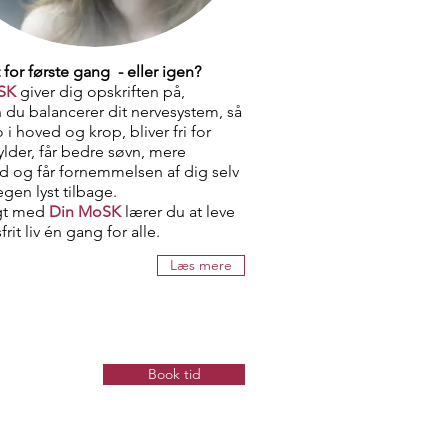
 for første gang - eller igen?
SK
giver dig opskriften på,
 du balancerer dit nervesystem, så
o i hoved og krop, bliver fri for
lder, får bedre søvn, mere
d og får fornemmelsen af dig selv
gen lyst tilbage.
agt med
Din MoSK
lærer du at leve
frit liv én gang for alle.
Læs mere
Book tid