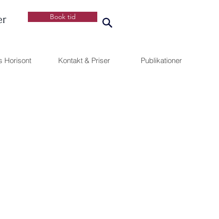
Book tid
er
s Horisont
Kontakt & Priser
Publikationer