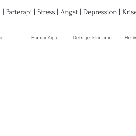
i |
Parterapi | Stress | Angst | Depression | Kris
pi
HormonYoga
Det siger klienterne
Heidi