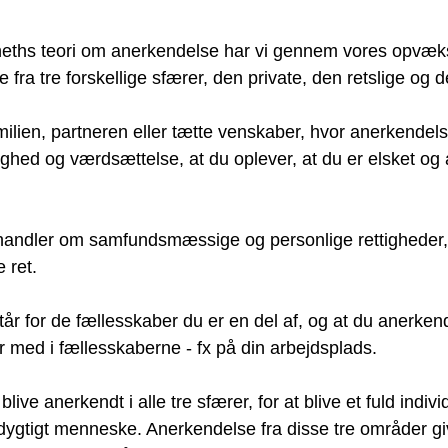
nneths teori om anerkendelse har vi gennem vores opvækst,
 fra tre forskellige sfærer, den private, den retslige og d
milien, partneren eller tætte venskaber, hvor anerkendel
ghed og værdsættelse, at du oplever, at du er elsket og
 handler om samfundsmæssige og personlige rettigheder, 
e ret.
tår for de fællesskaber du er en del af, og at du anerken
r med i fællesskaberne - fx på din arbejdsplads.
live anerkendt i alle tre sfærer, for at blive et fuld indivi
gtigt menneske. Anerkendelse fra disse tre områder giv