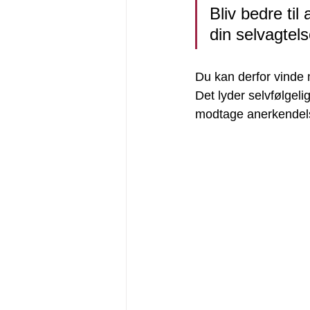
Bliv bedre til
din selvagtel
Du kan derfor vinde m
Det lyder selvfølgeli
modtage anerkendels