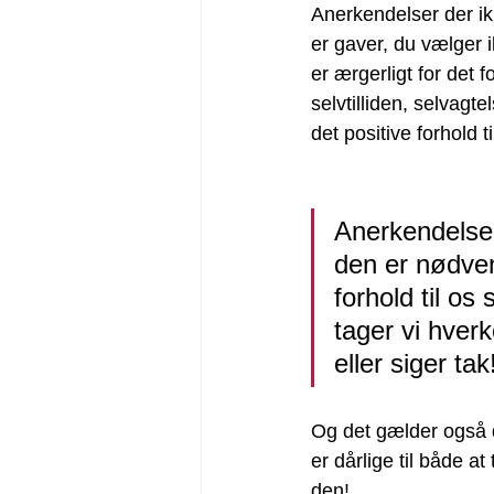
Anerkendelser der ikk
er gaver, du vælger 
er ærgerligt for det 
selvtilliden, selvagt
det positive forhold ti
Anerkendelse 
den er nødven
forhold til os 
tager vi hver
eller siger tak
Og det gælder også de
er dårlige til både at
den!