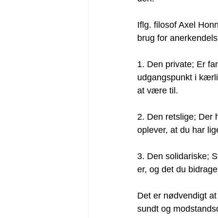
Iflg. filosof Axel Ho
brug for anerkendelse
1. Den private; Er fa
udgangspunkt i kærli
at være til.
2. Den retslige; Der
oplever, at du har lig
3. Den solidariske; S
er, og det du bidrage
Det er nødvendigt at b
sundt og modstandsdy