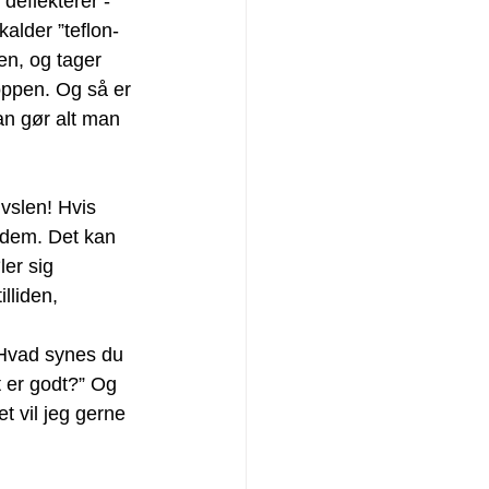
eflekterer - 
kalder ”teflon-
en, og tager 
oppen. Og så er 
an gør alt man 
ivslen! Hvis 
r dem. Det kan 
er sig 
lliden, 
Hvad synes du 
t er godt?” Og 
t vil jeg gerne 