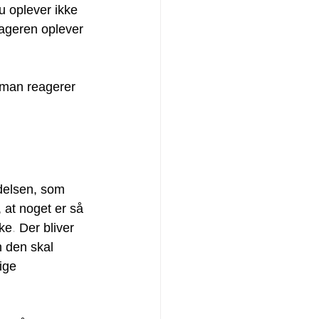
u oplever ikke 
ageren oplever 
 man reagerer 
delsen, som 
 at noget er så 
kke
.
 Der bliver 
 den skal 
ige 