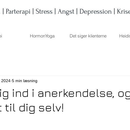
i |
Parterapi | Stress | Angst | Depression | Kris
pi
HormonYoga
Det siger klienterne
Heidi
. 2024
5 min læsning
ig ind i anerkendelse, o
 til dig selv!