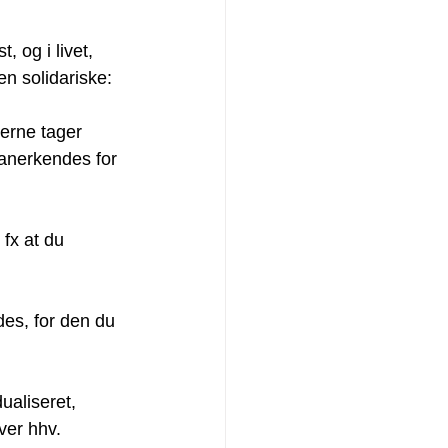
 og i livet, 
en solidariske:
serne tager 
 anerkendes for 
fx at du 
des, for den du 
dualiseret, 
er hhv. 