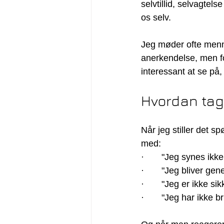
selvtillid, selvagtels
os selv.
Jeg møder ofte mennes
anerkendelse, men fo
interessant at se på
Hvordan tag
Når jeg stiller det sp
med:
·       "Jeg synes ikk
·       "Jeg bliver ge
·       "Jeg er ikke s
·       "Jeg har ikke 