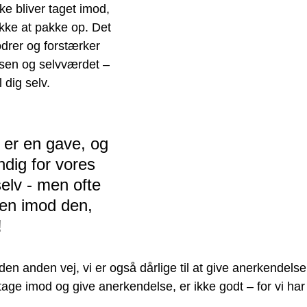
e bliver taget imod, 
ikke at pakke op. Det 
fodrer og forstærker 
elsen og selvværdet – 
l dig selv.
er en gave, og 
dig for vores 
selv - men ofte 
ken imod den, 
!
n anden vej, vi er også dårlige til at give anerkendelse.
 tage imod og give anerkendelse, er ikke godt – for vi har 