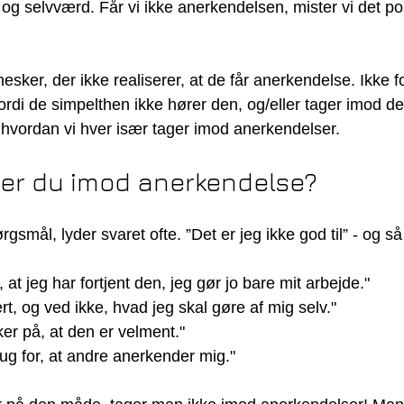
e og selvværd. Får vi ikke anerkendelsen, mister vi det posi
ker, der ikke realiserer, at de får anerkendelse. Ikke fo
rdi de simpelthen ikke hører den, og/eller tager imod den
, hvordan vi hver især tager imod anerkendelser.
er du imod anerkendelse?
ørgsmål, lyder svaret ofte. ”Det er jeg ikke god til” - og så
e, at jeg har fortjent den, jeg gør jo bare mit arbejde."
nert, og ved ikke, hvad jeg skal gøre af mig selv."
ikker på, at den er velment."
brug for, at andre anerkender mig."