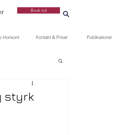
Book tid
er
s Horisont
Kontakt & Priser
Publikationer
g styrk