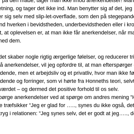
 på den måde, tager man ikke imod anerkendelser! Man d
tning, og tager det ikke ind. Man benytter sig af det, jeg 
r sig selv med slip-let-overflade, som den på stegepand
nd hverken i bevidstheden, underbevidstheden eller i kr
t, at oplevelsen er, at man ikke får anerkendelser, når m
 med dem.
det skaber nogle rigtig ærgerlige følelser, og reducerer tr
å anerkendelser, vil jeg opfordre til, at man efterspørge
nde, men et arbejdsliv og et privatliv, hvor man ikke føl
ende og forringer, som vi hørte fra Honneths teori, selvti
ærdet – og dermed det positive forhold til os selv.
pørge anerkendelser ved at spørge om andres mening ”
 træfsikker ”Jeg er glad for ….., synes du ikke også, de
ryg i relationen: ”Jeg synes selv, det er godt at jeg….., de