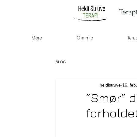
Terap
More
Om mig
Tera
BLOG
heidistruve
16. feb
”Smør” d
forholdet