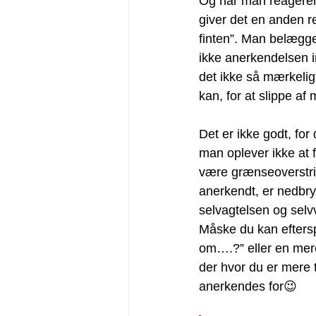
Og når man reagerer
giver det en anden re
finten”. Man belægge
ikke anerkendelsen i
det ikke så mærkelig
kan, for at slippe af
Det er ikke godt, for 
man oplever ikke at f
være grænseoverstride
anerkendt, er nedbryd
selvagtelsen og selvv
Måske du kan efters
om….?” eller en mere
der hvor du er mere t
anerkendes for😉