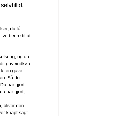
elvtillid, 
ser, du får. 
ive bedre til at 
dselsdag, og du 
 dit gaveindkøb 
nde en gave, 
ren. Så du 
 Du har gjort 
du har gjort, 
 bliver den 
ver knapt sagt 