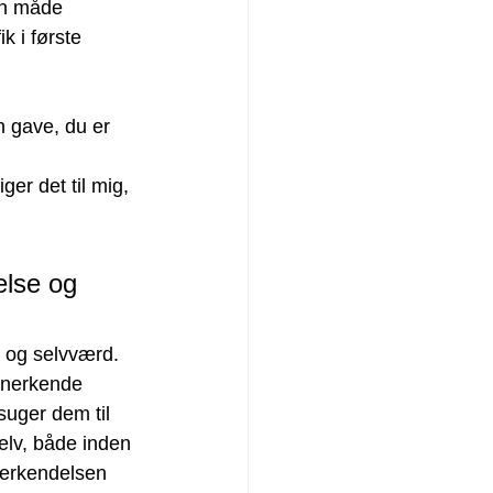
en måde 
 i første 
n gave, du er 
ger det til mig, 
else og 
e og selvværd. 
anerkende 
suger dem til 
elv, både inden 
nerkendelsen 