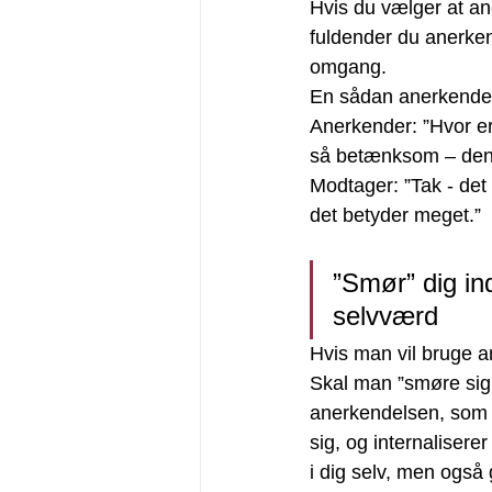
Hvis du vælger at a
fuldender du anerken
omgang.
En sådan anerkendel
Anerkender: ”Hvor er 
så betænksom – den 
Modtager: ”Tak - det e
det betyder meget.”
”Smør” dig ind
selvværd 
Hvis man vil bruge an
Skal man ”smøre sig 
anerkendelsen, som n
sig, og internalisere
i dig selv, men også