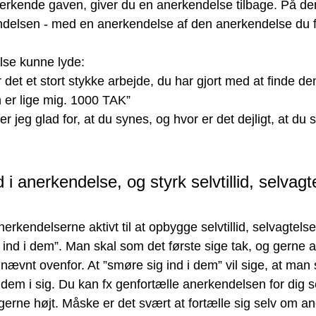
nerkende gaven, giver du en anerkendelse tilbage. På d
delsen - med en anerkendelse af den anerkendelse du fik
se kunne lyde:
det et stort stykke arbejde, du har gjort med at finde de
er lige mig. 1000 TAK”
r jeg glad for, at du synes, og hvor er det dejligt, at du si
 i anerkendelse, og styrk selvtillid, selvagt
erkendelserne aktivt til at opbygge selvtillid, selvagtels
ind i dem”. Man skal som det første sige tak, og gerne 
ævnt ovenfor. At ”smøre sig ind i dem” vil sige, at man 
r dem i sig. Du kan fx genfortælle anerkendelsen for dig s
 gerne højt. Måske er det svært at fortælle sig selv om a