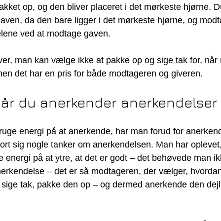
pakket op, og den bliver placeret i det mørkeste hjørne. D
aven, da den bare ligger i det mørkeste hjørne, og modt
elene ved at modtage gaven.
er, man kan vælge ikke at pakke op og sige tak for, når
 men det har en pris for både modtageren og giveren.
 når du anerkender anerkendelser
ruge energi på at anerkende, har man forud for anerken
ort sig nogle tanker om anerkendelsen. Man har oplevet,
e energi på at ytre, at det er godt – det behøvede man i
erkendelse – det er så modtageren, der vælger, hvordan
sige tak, pakke den op – og dermed anerkende den dejl