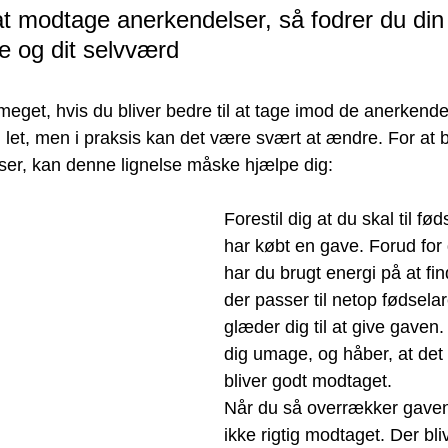
 at modtage anerkendelser, så fodrer du din s
se og dit selvværd
eget, hvis du bliver bedre til at tage imod de anerkendel
g let, men i praksis kan det være svært at ændre. For at bl
er, kan denne lignelse måske hjælpe dig:
Forestil dig at du skal til fø
har købt en gave. Forud for
har du brugt energi på at fi
der passer til netop fødsela
glæder dig til at give gaven.
dig umage, og håber, at det 
bliver godt modtaget.
Når du så overrækker gaven,
ikke rigtig modtaget. Der bli